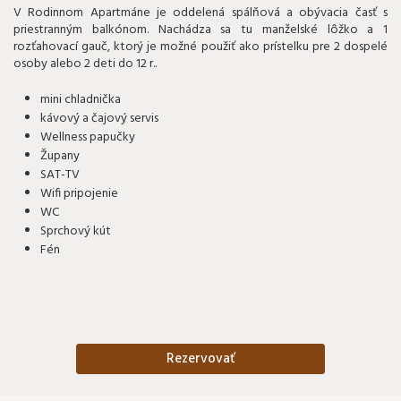
V Rodinnom Apartmáne je oddelená spálňová a obývacia časť s
priestranným balkónom. Nachádza sa tu manželské lôžko a 1
rozťahovací gauč, ktorý je možné použiť ako prístelku pre 2 dospelé
osoby alebo 2 deti do 12 r..
mini chladnička
kávový a čajový servis
Wellness papučky
Župany
SAT-TV
Wifi pripojenie
WC
Sprchový kút
Fén
Rezervovať