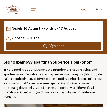
Vyberte počet osôb
Voľba jazyka
Vyberte termín pobytu
Sk
1. izba
August 2026
EN
Nedeľa
16 August
-
Pondelok
17 August
Počet dospelých
Po
Ut
St
Št
Pi
So
2
Ne
Domov
2
dospelí
●
1
izba
01
02
Balíčky
Vyhľadať
Počet detí
0
03
04
05
06
07
08
09
Izby
Zvieratko
+20€ / noc
0
Jednospálňový apartmán Superior s balkónom
16
10
11
12
13
14
15
TIP pre Rodiny s deťmi. Kompletne prerobené a luxusne vybavené
114 €
apartmány zaručia relax na vlastnej terase s nádherným výhľadom, ale
18
19
20
23
najmä plnohodnotný oddych pre celú rodinu alebo skupinu priateľov
17
21
22
128 €
119 €
119 €
114 €
– čo viac si priať? Plne vybavené apartmány sú zárukou vašej
dokonalej dovolenky. Veľká manželská posteľ v spálňovej časti a
24
25
26
27
28
29
30
rozťahovací gauč v obývačkovej časti izby. Izby nie sú oddelené
119 €
114 €
114 €
114 €
123 €
123 €
105 €
dverami.
31