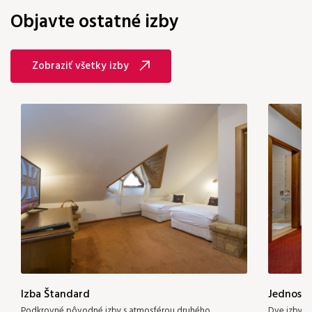
Objavte ostatné izby
Zobraziť všetky izby
Izba Štandard
Jednosp
Podkrovné pôvodné izby s atmosférou druhého
Dve izby o